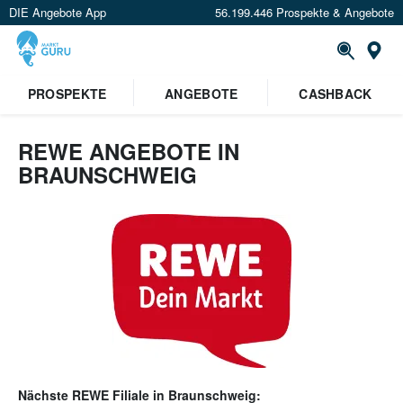
DIE Angebote App
56.199.446 Prospekte & Angebote
Or
PROSPEKTE
ANGEBOTE
CASHBACK
REWE ANGEBOTE IN
BRAUNSCHWEIG
Nächste
REWE
Filiale in
Braunschweig
: