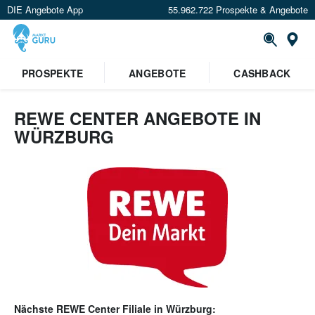
DIE Angebote App
55.962.722 Prospekte & Angebote
Or
PROSPEKTE
ANGEBOTE
CASHBACK
REWE CENTER ANGEBOTE IN
WÜRZBURG
Nächste
REWE Center
Filiale in
Würzburg
: