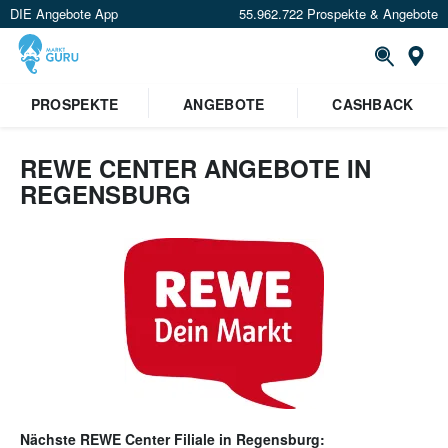
DIE Angebote App
55.962.722 Prospekte & Angebote
Or
PROSPEKTE
ANGEBOTE
CASHBACK
REWE CENTER ANGEBOTE IN
REGENSBURG
Nächste
REWE Center
Filiale in
Regensburg
: