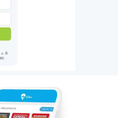
 z. B.
sen
.