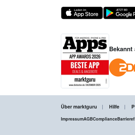
Bekannt 
Über marktguru
Hilfe
P
Impressum
AGB
Compliance
Barriere