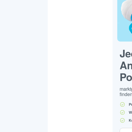
Je
An
Po
markt
finden
P
W
K