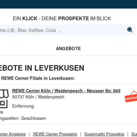
EIN
KLICK
- DEINE
PROSPEKTE
IM BLICK
ANGEBOTE
BOTE IN LEVERKUSEN
e
REWE Center
Filiale in
Leverkusen
:
REWE Center Köln / Weidenpesch
-
Neusser Str. 665
50737
Köln / Weidenpesch
Entfernung:
m
ngszeiten:
Geschlossen
nter
Angebote
REWE Center
Prospekte
Supermarkt
Prospekte
Su