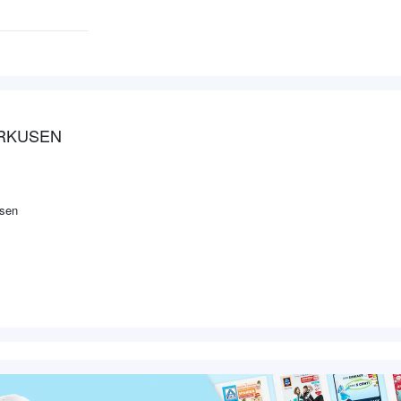
ERKUSEN
usen