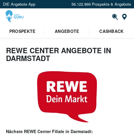
DIE Angebote App
56.122.869 Prospekte & Angebote
Or
PROSPEKTE
ANGEBOTE
CASHBACK
REWE CENTER ANGEBOTE IN
DARMSTADT
Nächste
REWE Center
Filiale in
Darmstadt
: