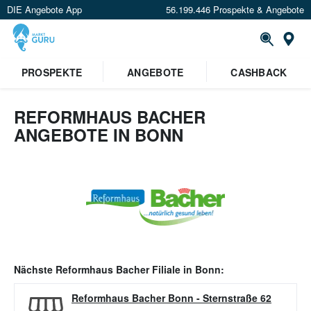
DIE Angebote App
56.199.446 Prospekte & Angebote
Or
PROSPEKTE
ANGEBOTE
CASHBACK
REFORMHAUS BACHER
ANGEBOTE IN BONN
Nächste
Reformhaus Bacher
Filiale in
Bonn
:
Reformhaus Bacher Bonn
-
Sternstraße 62