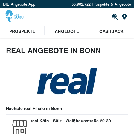
DIE Angebote App
55.962.722 Prospekte & Angebote
Or
PROSPEKTE
ANGEBOTE
CASHBACK
REAL ANGEBOTE IN BONN
Nächste
real
Filiale in
Bonn
:
real Köln - Sülz
-
Weißhausstraße 20-30