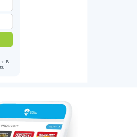
 z. B.
sen
.