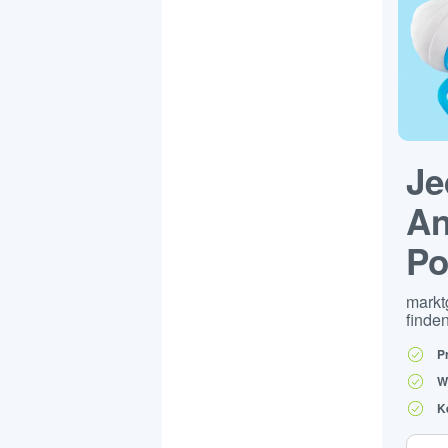
Je
An
Po
markt
finden
P
W
K