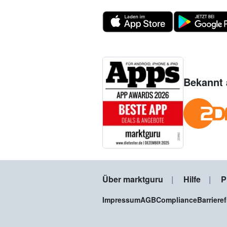
Bekannt 
Über marktguru
Hilfe
P
Impressum
AGB
Compliance
Barriere