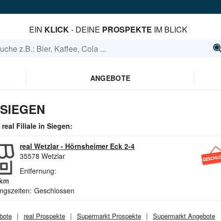
EIN
KLICK
- DEINE
PROSPEKTE
IM BLICK
ANGEBOTE
 SIEGEN
e
real
Filiale in
Siegen
:
real Wetzlar
-
Hörnsheimer Eck 2-4
35578
Wetzlar
Entfernung:
km
ngszeiten:
Geschlossen
bote
real
Prospekte
Supermarkt
Prospekte
Supermarkt
Angebote