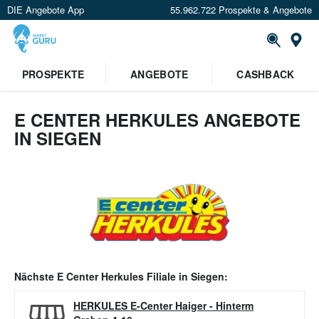
DIE Angebote App
55.962.722 Prospekte & Angebote
Or
PROSPEKTE
ANGEBOTE
CASHBACK
E CENTER HERKULES ANGEBOTE
IN SIEGEN
Nächste
E Center Herkules
Filiale in
Siegen
:
HERKULES E-Center Haiger
-
Hinterm