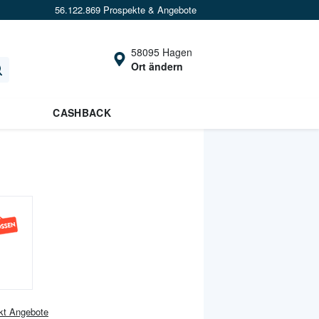
56.122.869 Prospekte & Angebote
58095 Hagen
Ort ändern
CASHBACK
kt
Angebote