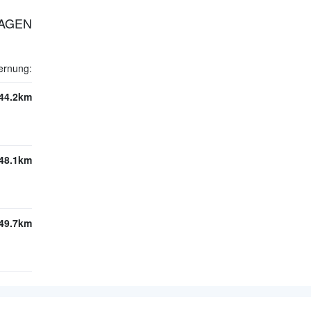
HAGEN
ernung:
44.2km
48.1km
49.7km