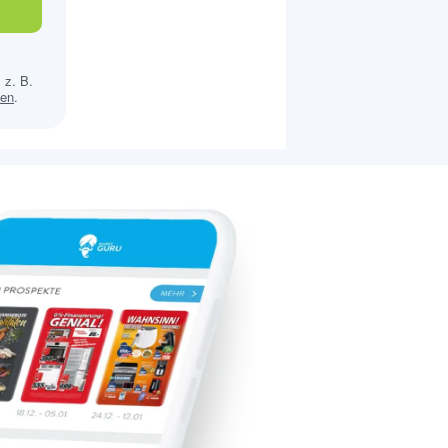
 z. B.
sen
.