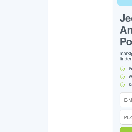
Je
An
Po
markt
finden
P
W
K