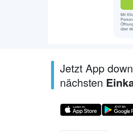
Mit Kl
Persona
Öffnung
über de
Jetzt App dow
nächsten
Einka