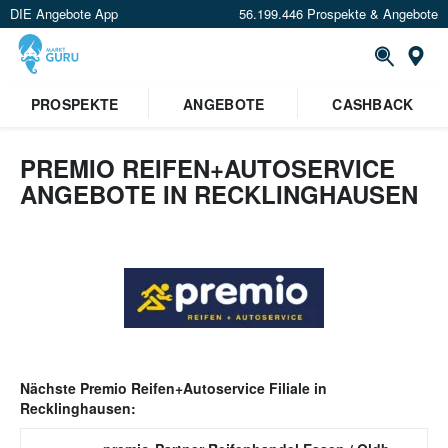
DIE Angebote App
56.199.446 Prospekte & Angebote
Or
PROSPEKTE
ANGEBOTE
CASHBACK
PREMIO REIFEN+AUTOSERVICE
ANGEBOTE IN RECKLINGHAUSEN
Nächste
Premio Reifen+Autoservice
Filiale in
Recklinghausen
: