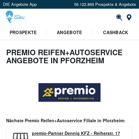
DIE Angebote App
56.122.869 Prospekte & Angebote
Or
PROSPEKTE
ANGEBOTE
CASHBACK
PREMIO REIFEN+AUTOSERVICE
ANGEBOTE IN PFORZHEIM
Nächste
Premio Reifen+Autoservice
Filiale in
Pforzheim
:
premio-Partner Dennig KFZ
-
Reiherstr. 17