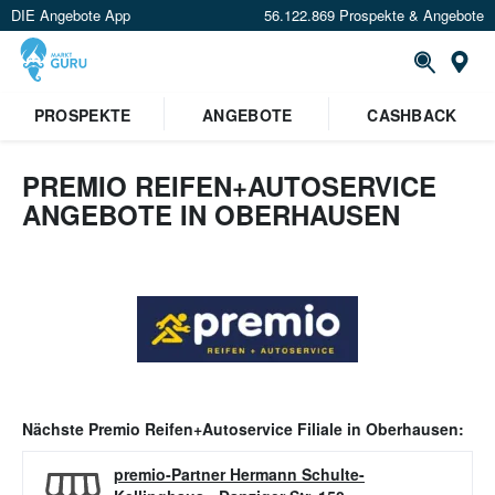
DIE Angebote App
56.122.869 Prospekte & Angebote
Or
PROSPEKTE
ANGEBOTE
CASHBACK
PREMIO REIFEN+AUTOSERVICE
ANGEBOTE IN OBERHAUSEN
Nächste
Premio Reifen+Autoservice
Filiale in
Oberhausen
:
premio-Partner Hermann Schulte-