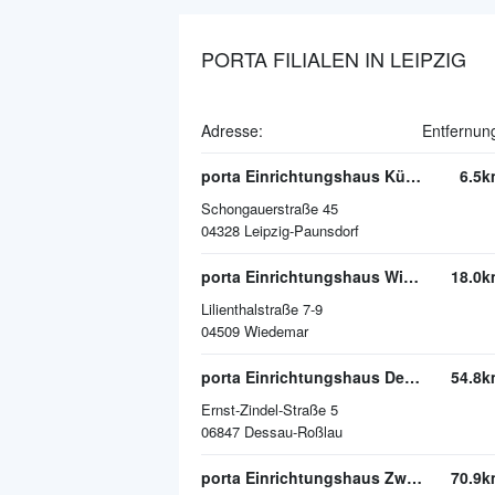
PORTA FILIALEN IN LEIPZIG
Adresse:
Entfernun
porta Einrichtungshaus Küchenwelt Leipzig/Paunsdorf
6.5k
Schongauerstraße 45
04328
Leipzig-Paunsdorf
porta Einrichtungshaus Wiedemar
18.0k
Lilienthalstraße 7-9
04509
Wiedemar
porta Einrichtungshaus Dessau-Roßlau
54.8k
Ernst-Zindel-Straße 5
06847
Dessau-Roßlau
porta Einrichtungshaus Zwickau
70.9k