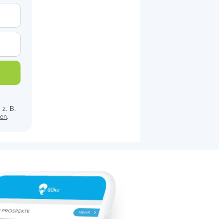
 z. B.
sen
.