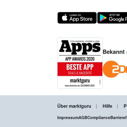
Bekannt 
Über marktguru
Hilfe
P
Impressum
AGB
Compliance
Barriere