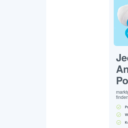
Je
An
Po
markt
finden
P
W
K