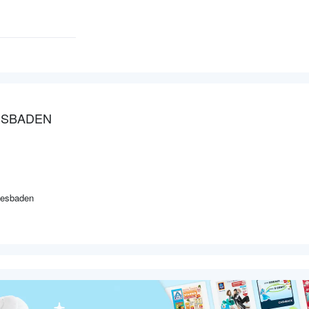
IESBADEN
iesbaden