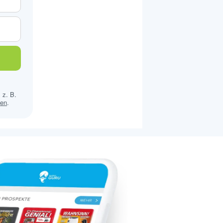
 z. B.
sen
.