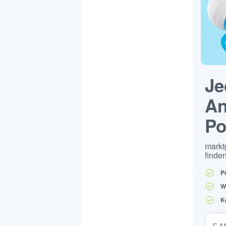
Je
An
Po
markt
finden
P
W
K