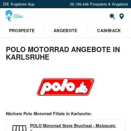
DIE Angebote App
56.199.446 Prospekte & Angebote
Or
PROSPEKTE
ANGEBOTE
CASHBACK
POLO MOTORRAD ANGEBOTE IN
KARLSRUHE
Nächste
Polo Motorrad
Filiale in
Karlsruhe
:
POLO Motorrad Store Bruchsal
-
Molzaustr.