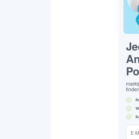
Je
An
Po
markt
finden
P
W
K