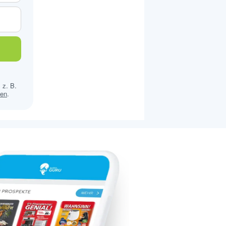
 z. B.
sen
.