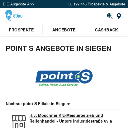
DIE Angebote App
56.199.446 Prospekte & Angebote
Or
PROSPEKTE
ANGEBOTE
CASHBACK
POINT S ANGEBOTE IN SIEGEN
Nächste
point S
Filiale in
Siegen
:
H.J. Moschner Kfz-Meisterbetrieb und
Reifenhandel
-
Untere Industriestraße 69 a