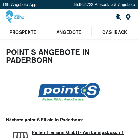
DIE Angebote App
55.962.722 Prospekte & Angebote
Or
PROSPEKTE
ANGEBOTE
CASHBACK
POINT S ANGEBOTE IN
PADERBORN
Nächste
point S
Filiale in
Paderborn
:
Reifen Tiemann GmbH
-
Am Lülingsbusch 1