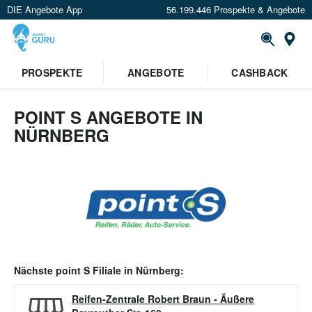
DIE Angebote App
56.199.446 Prospekte & Angebote
Or
PROSPEKTE
ANGEBOTE
CASHBACK
POINT S ANGEBOTE IN
NÜRNBERG
Nächste
point S
Filiale in
Nürnberg
:
Reifen-Zentrale Robert Braun
-
Äußere