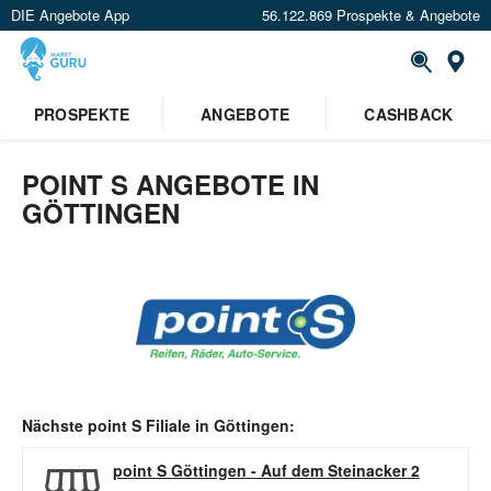
DIE Angebote App
56.122.869 Prospekte & Angebote
Or
PROSPEKTE
ANGEBOTE
CASHBACK
POINT S ANGEBOTE IN
GÖTTINGEN
Nächste
point S
Filiale in
Göttingen
:
point S Göttingen
-
Auf dem Steinacker 2