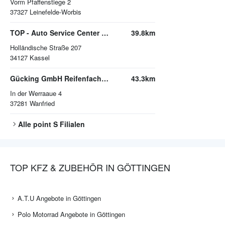
Vorm Pfaffenstiege 2
37327
Leinefelde-Worbis
TOP - Auto Service Center e. K.
39.8km
Holländische Straße 207
34127
Kassel
Gücking GmbH Reifenfachhandel Kfz- & Motorrad-Meisterwerkstatt
43.3km
In der Werraaue 4
37281
Wanfried
Alle
point S
Filialen
TOP KFZ & ZUBEHÖR IN GÖTTINGEN
A.T.U Angebote in Göttingen
Polo Motorrad Angebote in Göttingen