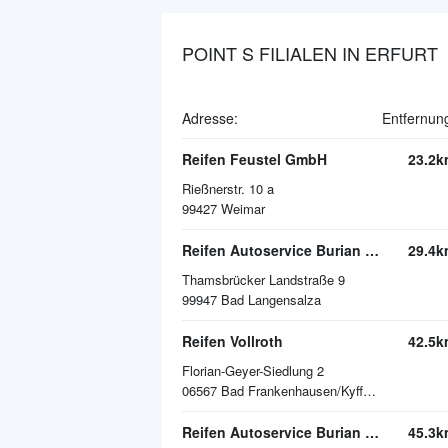
POINT S FILIALEN IN ERFURT
Adresse:
Entfernun
Reifen Feustel GmbH
23.2k
Rießnerstr. 10 a
99427
Weimar
Reifen Autoservice Burian GmbH & Co. KG
29.4k
Thamsbrücker Landstraße 9
99947
Bad Langensalza
Reifen Vollroth
42.5k
Florian-Geyer-Siedlung 2
06567
Bad Frankenhausen/Kyffhäuser
Reifen Autoservice Burian GmbH & Co. KG
45.3k