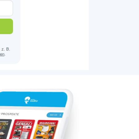
 z. B.
sen
.