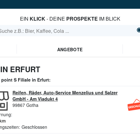
EIN
KLICK
- DEINE
PROSPEKTE
IM BLICK
ANGEBOTE
IN ERFURT
e
point S
Filiale in
Erfurt
:
Reifen, Räder, Auto-Service Menzelius und Salzer
GmbH
-
Am Viadukt 4
99867
Gotha
rnung:
km
ngszeiten:
Geschlossen