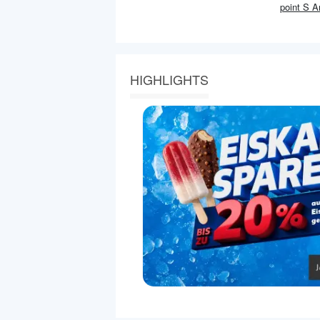
point S
An
HIGHLIGHTS