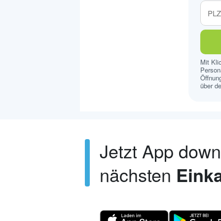
Mit Kl
Persona
Öffnung
über de
Jetzt App dow
nächsten
Einka