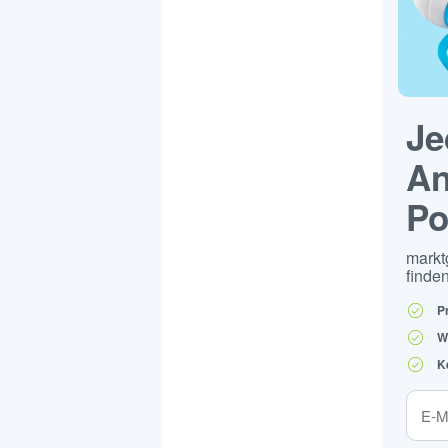
Je
An
Po
markt
finden
P
W
K