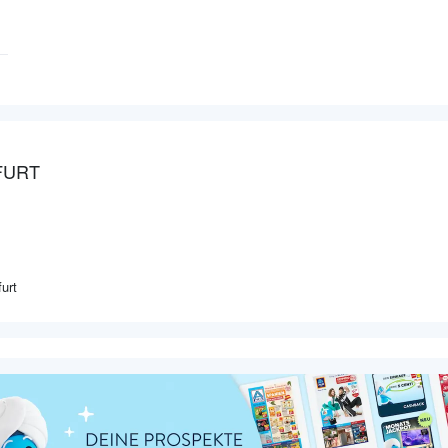
FURT
urt