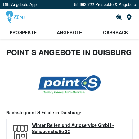
DIE Angebote App
55.962.722 Prospekte & Angebote
Or
PROSPEKTE
ANGEBOTE
CASHBACK
POINT S ANGEBOTE IN DUISBURG
Nächste
point S
Filiale in
Duisburg
:
Winter Reifen und Autoservice GmbH
-
Schauenstraße 33