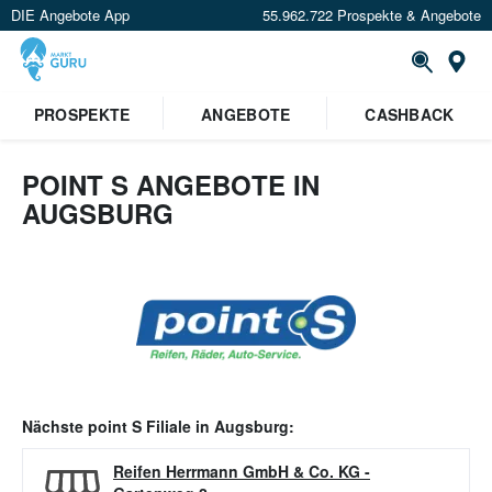
DIE Angebote App
55.962.722 Prospekte & Angebote
Or
PROSPEKTE
ANGEBOTE
CASHBACK
POINT S ANGEBOTE IN
AUGSBURG
Nächste
point S
Filiale in
Augsburg
:
Reifen Herrmann GmbH & Co. KG
-