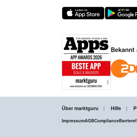
Bekannt 
Über marktguru
Hilfe
P
Impressum
AGB
Compliance
Barriere