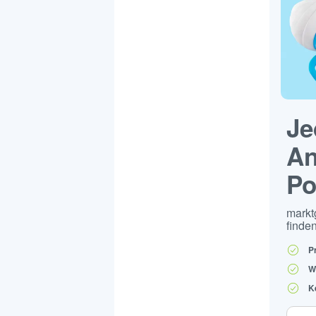
Je
An
Po
markt
finden
P
W
K