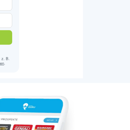
 z. B.
sen
.