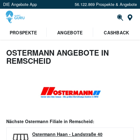
DIE Angebote App
56.122.869 Prospekte & Angebote
Or
PROSPEKTE
ANGEBOTE
CASHBACK
OSTERMANN ANGEBOTE IN
REMSCHEID
Nächste
Ostermann
Filiale in
Remscheid
:
Ostermann Haan
-
Landstraße 40