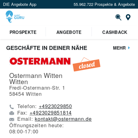
DIE Angebote App
55.962.722 Prospekte & Angebote
St
PROSPEKTE
ANGEBOTE
CASHBACK
GESCHÄFTE IN DEINER NÄHE
MEHR
Ostermann Witten
Witten
Fredi-Ostermann-Str. 1
58454
Witten
Telefon:
+4923029850
Fax:
+4923029851814
Email:
kontakt@ostermann.de
Öffnungszeiten heute:
08:00-17:00