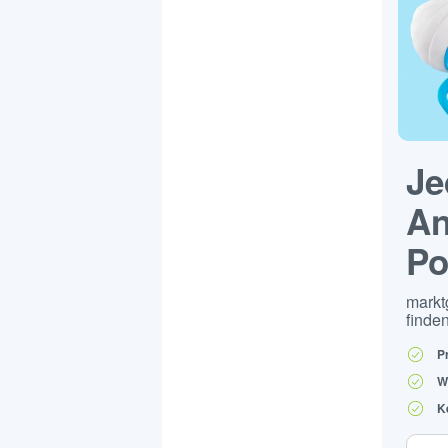
Je
An
Po
markt
finden
P
W
K