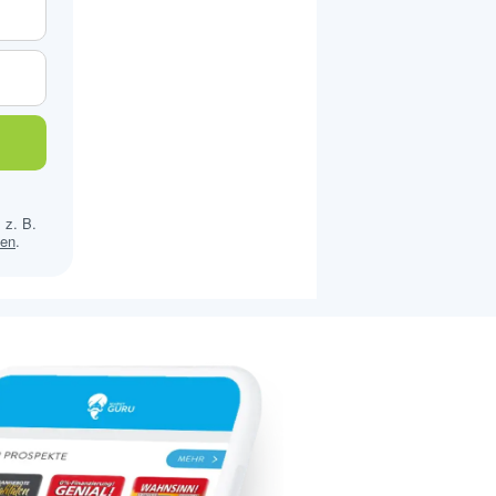
 z. B.
sen
.