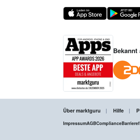
Bekannt 
Über marktguru
Hilfe
P
Impressum
AGB
Compliance
Barriere