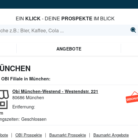
EIN
KLICK
- DEINE
PROSPEKTE
IM BLICK
ANGEBOTE
MÜNCHEN
e
OBI
Filiale in
München
:
Obi München-Westend
-
Westendstr. 221
80686
München
Entfernung:
m
ngszeiten:
Geschlossen
bote
OBI
Prospekte
Baumarkt
Prospekte
Baumarkt
Angebote