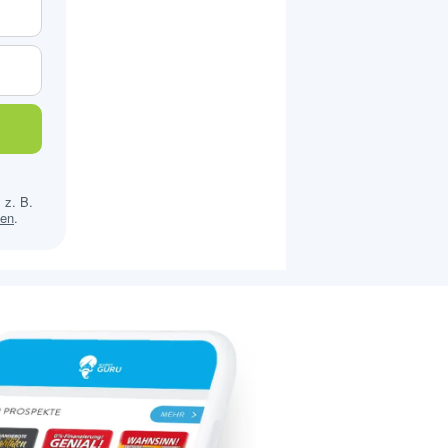
 z. B.
sen
.