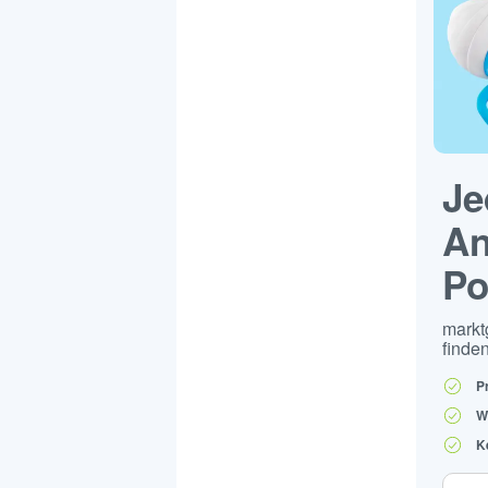
Je
An
Po
markt
finden
P
W
K