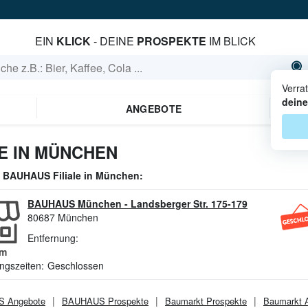
EIN
KLICK
- DEINE
PROSPEKTE
IM BLICK
Verra
deine
ANGEBOTE
E IN MÜNCHEN
e
BAUHAUS
Filiale in
München
:
BAUHAUS München
-
Landsberger Str. 175-179
80687
München
Entfernung:
m
ngszeiten:
Geschlossen
S
Angebote
BAUHAUS
Prospekte
Baumarkt
Prospekte
Baumarkt
A