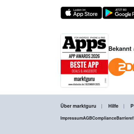
Bekannt 
Über marktguru
Hilfe
P
Impressum
AGB
Compliance
Barriere