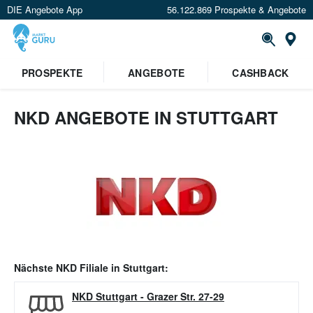
DIE Angebote App
56.122.869 Prospekte & Angebote
Or
PROSPEKTE
ANGEBOTE
CASHBACK
NKD ANGEBOTE IN STUTTGART
Nächste
NKD
Filiale in
Stuttgart
:
NKD Stuttgart
-
Grazer Str. 27-29