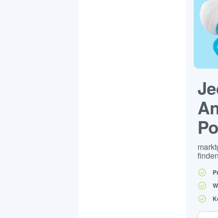
Je
An
Po
markt
finden
P
W
K