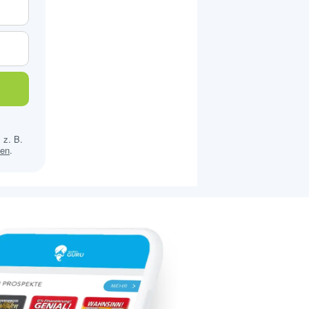
 z. B.
sen
.