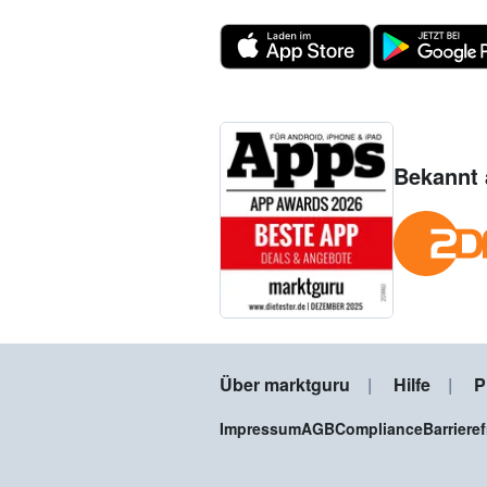
Bekannt 
Über marktguru
Hilfe
P
Impressum
AGB
Compliance
Barriere