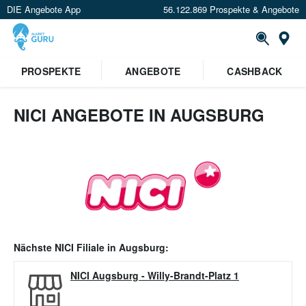
DIE Angebote App
56.122.869 Prospekte & Angebote
Or
PROSPEKTE
ANGEBOTE
CASHBACK
NICI ANGEBOTE IN AUGSBURG
Nächste
NICI
Filiale in
Augsburg
:
NICI Augsburg
-
Willy-Brandt-Platz 1