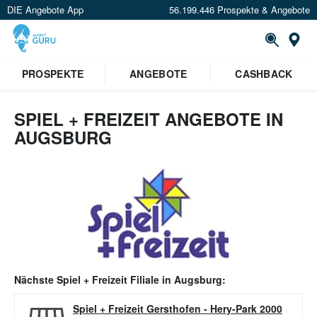
DIE Angebote App
56.199.446 Prospekte & Angebote
Or
PROSPEKTE
ANGEBOTE
CASHBACK
SPIEL + FREIZEIT ANGEBOTE IN
AUGSBURG
Nächste
Spiel + Freizeit
Filiale in
Augsburg
:
Spiel + Freizeit Gersthofen
-
Hery-Park 2000