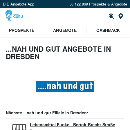
DIE Angebote App
56.122.869 Prospekte & Angebote
Or
PROSPEKTE
ANGEBOTE
CASHBACK
...NAH UND GUT ANGEBOTE IN
DRESDEN
Nächste
...nah und gut
Filiale in
Dresden
:
Lebensmittel Funke
-
Bertolt-Brecht-Straße