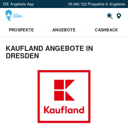
DIE Angebote App
55.962.722 Prospekte & Angebote
Or
PROSPEKTE
ANGEBOTE
CASHBACK
KAUFLAND ANGEBOTE IN
DRESDEN