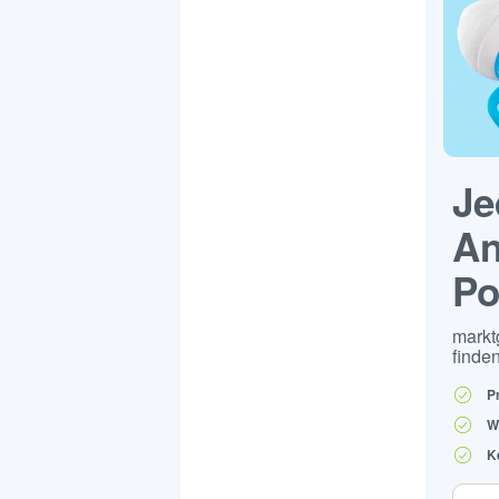
Je
An
Po
markt
finden
P
W
K