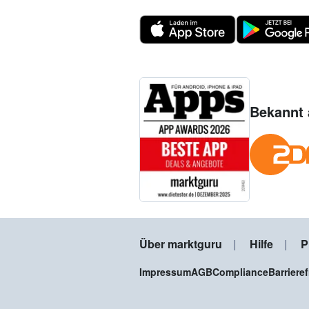
Bekannt 
Über marktguru
Hilfe
P
Impressum
AGB
Compliance
Barriere