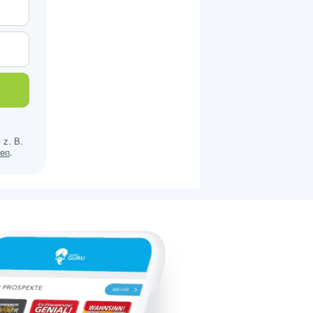
 z. B.
sen
.