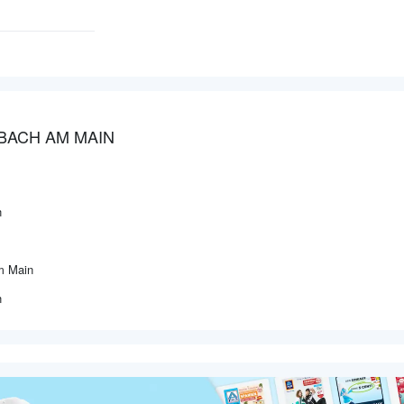
BACH AM MAIN
n
m Main
n