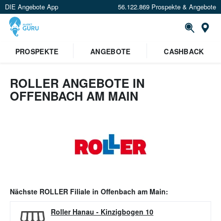
DIE Angebote App
56.122.869 Prospekte & Angebote
Or
PROSPEKTE
ANGEBOTE
CASHBACK
ROLLER ANGEBOTE IN
OFFENBACH AM MAIN
Nächste
ROLLER
Filiale in
Offenbach am Main
:
Roller Hanau
-
Kinzigbogen 10