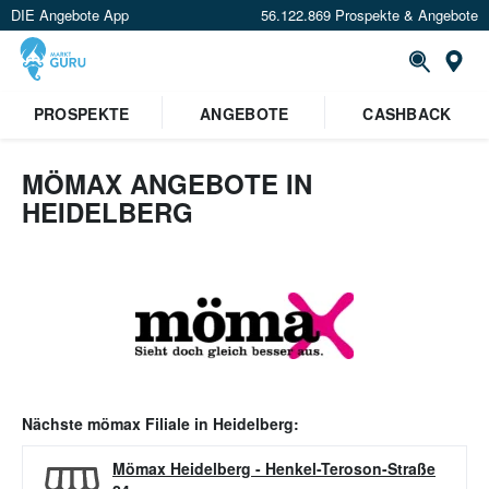
DIE Angebote App
56.122.869 Prospekte & Angebote
Or
PROSPEKTE
ANGEBOTE
CASHBACK
MÖMAX ANGEBOTE IN
HEIDELBERG
Nächste
mömax
Filiale in
Heidelberg
:
Mömax Heidelberg
-
Henkel-Teroson-Straße