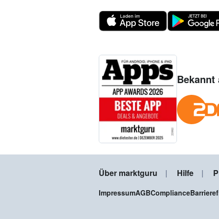
Bekannt 
Über marktguru
Hilfe
P
Impressum
AGB
Compliance
Barriere