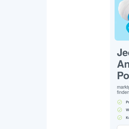
Je
An
Po
markt
finden
P
W
K