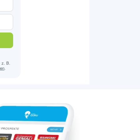
 z. B.
sen
.