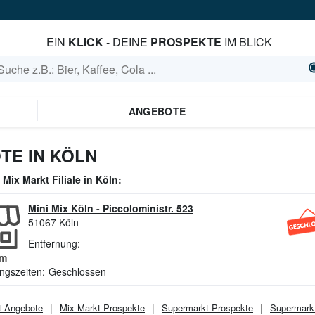
EIN
KLICK
- DEINE
PROSPEKTE
IM BLICK
ANGEBOTE
TE IN KÖLN
e
Mix Markt
Filiale in
Köln
:
Mini Mix Köln
-
Piccoloministr. 523
51067
Köln
Entfernung:
m
ngszeiten:
Geschlossen
t
Angebote
Mix Markt
Prospekte
Supermarkt
Prospekte
Supermark