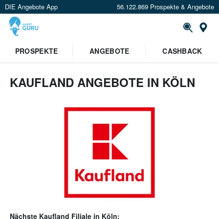
DIE Angebote App
56.122.869 Prospekte & Angebote
Or
PROSPEKTE
ANGEBOTE
CASHBACK
KAUFLAND ANGEBOTE IN KÖLN
Nächste
Kaufland
Filiale in
Köln
: