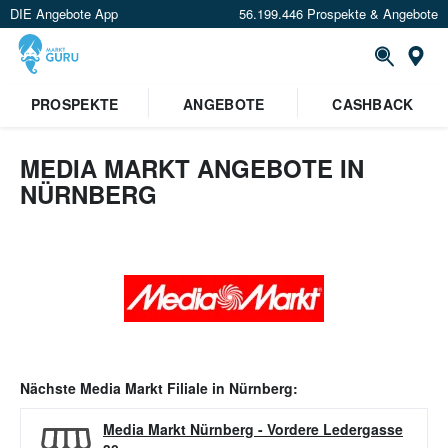
DIE Angebote App
56.199.446 Prospekte & Angebote
Or
PROSPEKTE
ANGEBOTE
CASHBACK
MEDIA MARKT ANGEBOTE IN
NÜRNBERG
Nächste
Media Markt
Filiale in
Nürnberg
:
Media Markt Nürnberg
-
Vordere Ledergasse