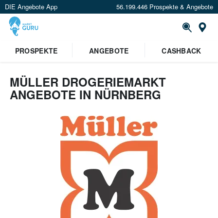
DIE Angebote App
56.199.446 Prospekte & Angebote
Or
PROSPEKTE
ANGEBOTE
CASHBACK
MÜLLER DROGERIEMARKT
ANGEBOTE IN NÜRNBERG