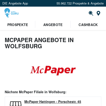
DIE Angebote App
55.962.722 Prospekte & Angebote
Or
PROSPEKTE
ANGEBOTE
CASHBACK
MCPAPER ANGEBOTE IN
WOLFSBURG
Nächste
McPaper
Filiale in
Wolfsburg
:
McPaper Hattingen
-
Porschestr. 45