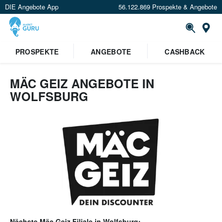
DIE Angebote App
56.122.869 Prospekte & Angebote
Or
PROSPEKTE
ANGEBOTE
CASHBACK
MÄC GEIZ ANGEBOTE IN
WOLFSBURG
Nächste
Mäc Geiz
Filiale in
Wolfsburg
: