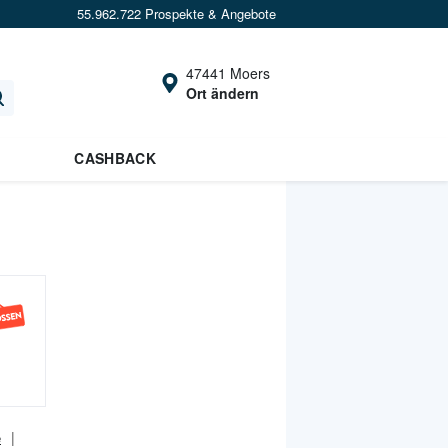
55.962.722 Prospekte & Angebote
47441 Moers
Ort ändern
CASHBACK
e