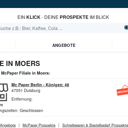
EIN
KLICK
- DEINE
PROSPEKTE
IM BLICK
ANGEBOTE
E IN MOERS
e
McPaper
Filiale in
Moers
:
Mc Paper Berlin
-
Königstr. 48
47051
Duisburg
Entfernung:
m
ngszeiten:
Geschlossen
Angebote
McPaper
Prospekte
Schreibwaren & Bastelbedarf
Prospekt