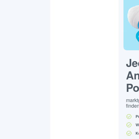
Je
An
Po
markt
finden
P
W
K