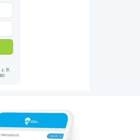
 z. B.
sen
.