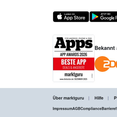
Bekannt 
Über marktguru
Hilfe
P
Impressum
AGB
Compliance
Barriere