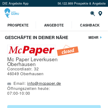
DIE Angebote App
56.122.869 Prospekte & Angebote
St
PROSPEKTE
ANGEBOTE
CASHBACK
GESCHÄFTE IN DEINER NÄHE
MEHR
Mc Paper Leverkusen
Oberhausen
Concordiastr. 32
46049
Oberhausen
Email:
info@mcpaper.de
Öffnungszeiten heute:
07:00-10:00