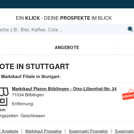
EIN
KLICK
- DEINE
PROSPEKTE
IM BLICK
ANGEBOTE
OTE IN STUTTGART
e
Marktkauf
Filiale in
Stuttgart
:
Marktkauf Piston Böblingen
-
Otto-Lilienthal-Str. 24
71034
Böblingen
Entfernung:
km
ngszeiten:
Geschlossen
f
Angebote
Marktkauf
Prospekte
Supermarkt
Prospekte
Supermark