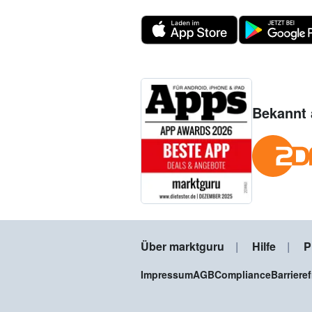
Bekannt 
Über marktguru
Hilfe
P
Impressum
AGB
Compliance
Barriere