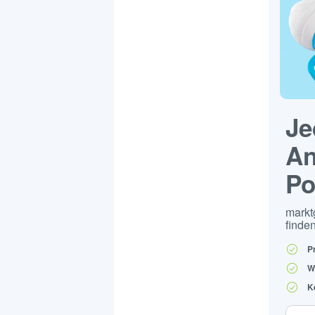
Je
An
Po
markt
finden
P
W
K