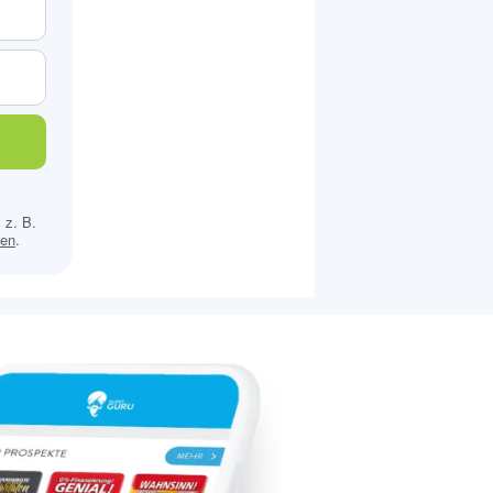
 z. B.
sen
.