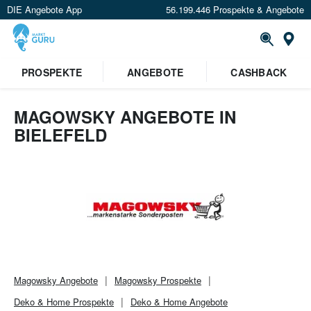
DIE Angebote App
56.199.446 Prospekte & Angebote
Or
PROSPEKTE
ANGEBOTE
CASHBACK
MAGOWSKY ANGEBOTE IN
BIELEFELD
Magowsky
Angebote
Magowsky
Prospekte
Deko & Home
Prospekte
Deko & Home
Angebote