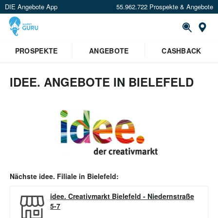
DIE Angebote App
55.962.722 Prospekte & Angebote
Or
PROSPEKTE
ANGEBOTE
CASHBACK
IDEE. ANGEBOTE IN BIELEFELD
Nächste
idee.
Filiale in
Bielefeld
:
idee. Creativmarkt Bielefeld
-
Niedernstraße
5-7