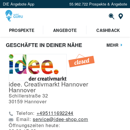
DIE Angebote App
55.962.722 Prospekte & Angebote
St
PROSPEKTE
ANGEBOTE
CASHBACK
GESCHÄFTE IN DEINER NÄHE
MEHR
idee. Creativmarkt Hannover
Hannover
Schillerstraße 32
30159
Hannover
Telefon:
+495111692244
Email:
service@idee-shop.com
Öffnungszeiten heute: